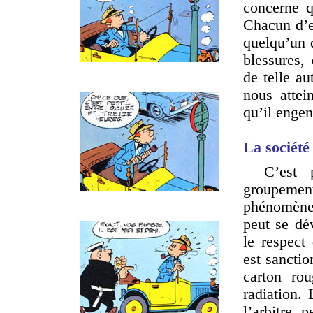
concerne q
Chacun d’en
quelqu’un 
blessures, 
de telle a
nous attei
qu’il engen
La société 
C’est 
groupement
phénomène. 
peut se dé
le respect
est sanctio
carton ro
radiation.
l’arbitre 