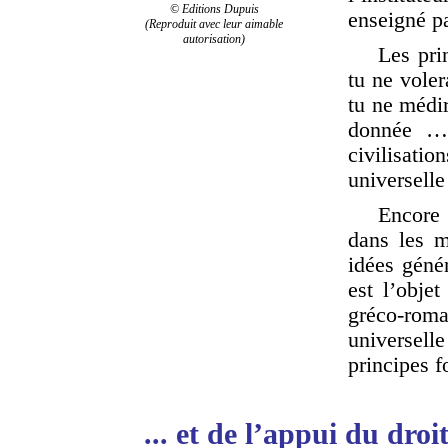
© Editions Dupuis
enseigné pa
(Reproduit avec leur aimable
autorisation)
Les pri
tu ne voler
tu ne médir
donnée … 
civilisati
universelle
Encore 
dans les m
idées génér
est l’obje
gréco-rom
universel
principes 
... et de l’appui du droi