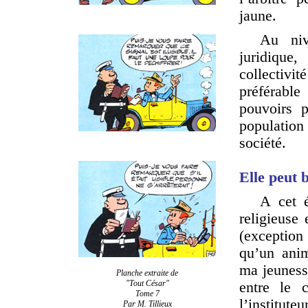
jaune.
Au niv
juridique,
collectivit
préférable
pouvoirs p
populatio
société.
Elle peut b
A cet é
religieuse 
(exception
qu’un anim
ma jeunesse
Planche extraite de
"Tout César"
entre le c
Tome 7
l’institute
Par M. Tillieux