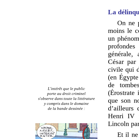
La délinqu
On ne p
moins le co
un phénomè
profondes
générale, 
César par 
civile qui
(en Égypte 
de tombes
L'intérêt que le public
(Érostrate
porte au droit criminel
s'observe dans toute la littérature
que son no
y compris dans le domaine
d’ailleurs
de la bande dessinée :
Henri IV f
Lincoln pa
Et il n