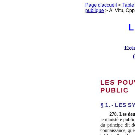
Page d'accueil
>
Table
publique
> A. Vitu, Opp
L
Extr
LES POU
PUBLIC
§ 1. - LES
278. Les deu
le ministère publi
du principe dit 
connaissance, quel