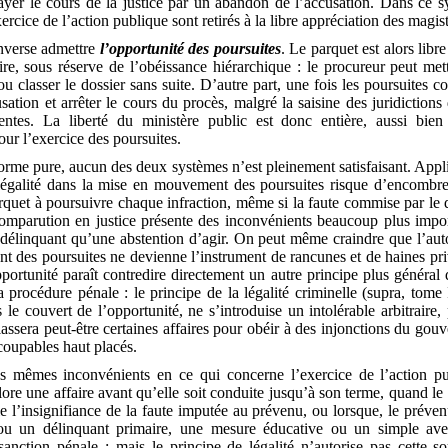
nrayer le cours de la justice par un abandon de l’accusation. Dans ce s
rcice de l’action publique sont retirés à la libre appréciation des magis
inverse admettre
l’opportunité des poursuites
. Le parquet est alors libr
faire, sous réserve de l’obéissance hiérarchique : le procureur peut m
ou classer le dossier sans suite. D’autre part, une fois les poursuites 
ation et arrêter le cours du procès, malgré la saisine des juridictions 
ntes. La liberté du ministère public est donc entière, aussi bie
r l’exercice des poursuites.
forme pure, aucun des deux systèmes n’est pleinement satisfaisant. App
 légalité dans la mise en mouvement des poursuites risque d’encombre
rquet à poursuivre chaque infraction, même si la faute commise par le 
 comparution en justice présente des inconvénients beaucoup plus impor
 délinquant qu’une abstention d’agir. On peut même craindre que l’auto
 des poursuites ne devienne l’instrument de rancunes et de haines pri
portunité paraît contredire directement un autre principe plus général
la procédure pénale : le principe de la légalité criminelle (supra, tome I
 le couvert de l’opportunité, ne s’introduise un intolérable arbitraire, 
lassera peut-être certaines affaires pour obéir à des injonctions du go
 coupables haut placés.
s mêmes inconvénients en ce qui concerne l’exercice de l’action pub
lore une affaire avant qu’elle soit conduite jusqu’à son terme, quand 
e l’insignifiance de la faute imputée au prévenu, ou lorsque, le préve
ou un délinquant primaire, une mesure éducative ou un simple ave
sanction pénale ; mais le principe de légalité n’autorise pas cette s