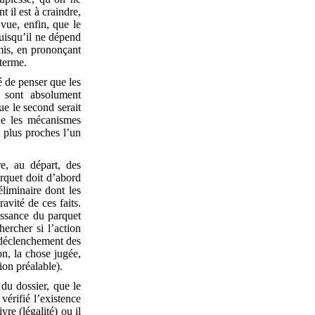
t il est à craindre,
vue, enfin, que le
puisqu’il ne dépend
mis, en prononçant
 terme.
né de penser que les
s sont absolument
ue le second serait
ne les mécanismes
t plus proches l’un
e, au départ, des
rquet doit d’abord
liminaire dont les
avité de ces faits.
aissance du parquet
hercher si l’action
u déclenchement des
on, la chose jugée,
ion préalable).
du dossier, que le
vérifié l’existence
re (légalité) ou il