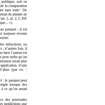
 publique, soit en
e de la comparution
ire sans suite’. De
etrait de plainte ne
art. 2, al. 2, C.P.P.
que... »).
au parquet ; il est
ut toujours revenir
ossier.
des infractions, ou
 ; d’autres fois, il
u bien l’auteur est
se peut enfin qu’on
ression serait plus
’application d’une
 d’abus (par ex. :
l : le parquet peut
emple lorsque des
 à ce qu’on aurait
ice des poursuites
es juridictions que