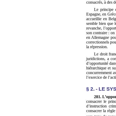
consacrés, à des de
Le principe 
Espagne, en Grèce
accueillie en Bel
semble bien que l
revanche, l’oppor
son contraire : on
en Allemagne pour 
correctionnels pou
la répression.
Le droit fran
juridictions, a co
d’opportunité dans
hiérarchique et su
concurremment ave
l’exercice de l’act
§ 2. - LE 
281. L’oppo
consacrer le pri
d’instruction cri
consacrer la règle 