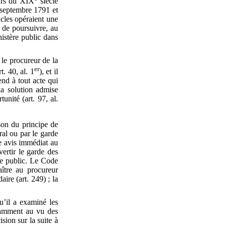
eurs du XIX
siècle
9 septembre 1791 et
icles opéraient une
f de poursuivre, au
nistère public dans
le procureur de la
er
t. 40, al. 1
), et il
end à tout acte qui
la solution admise
unité (art. 97, al.
son du principe de
ral ou par le garde
ne avis immédiat au
vertir le garde des
dre public. Le Code
aître au procureur
ire (art. 249) ; la
u’il a examiné les
otamment au vu des
sion sur la suite à