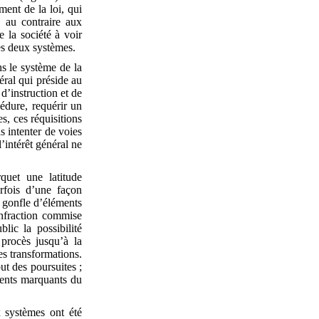
ment de la loi, qui
e au contraire aux
e la société à voir
es deux systèmes.
s le système de la
éral qui préside au
d’instruction et de
cédure, requérir un
s, ces réquisitions
s intenter de voies
l’intérêt général ne
quet une latitude
rfois d’une façon
e gonfle d’éléments
’infraction commise
ic la possibilité
 procès jusqu’à la
es transformations.
ut des poursuites ;
ments marquants du
 systèmes ont été