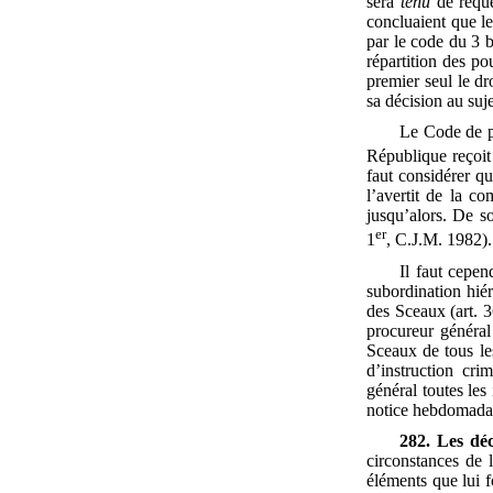
sera
tenu
de requér
concluaient que le
par le code du 3 b
répartition des po
premier seul le dr
sa décision au suje
Le Code de pr
République reçoit 
faut considérer qu
l’avertit de la c
jusqu’alors. De so
er
1
, C.J.M. 1982).
Il faut cepe
subordination hiér
des Sceaux (art. 3
procureur général 
Sceaux de tous les
d’instruction cri
général toutes les
notice hebdomadair
282. Les déc
circonstances de 
éléments que lui f