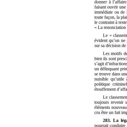
donner à l’affair
faisant ouvrir une
immédiate ou de la
toute façon, la pla
le contraint à reste
« La renonciation à
Le « classeme
évident qu’on ne d
sur sa décision de 
Les motifs de
bien ils sont presc
s’agit d’infractio
un délinquant prim
se trouve dans une
nuisible qu’utile
politique crimine
étouffement d’affa
Le classement
toujours revenir
éléments nouveaux
cru être un fait im
283. La léga
pourrait conduire 