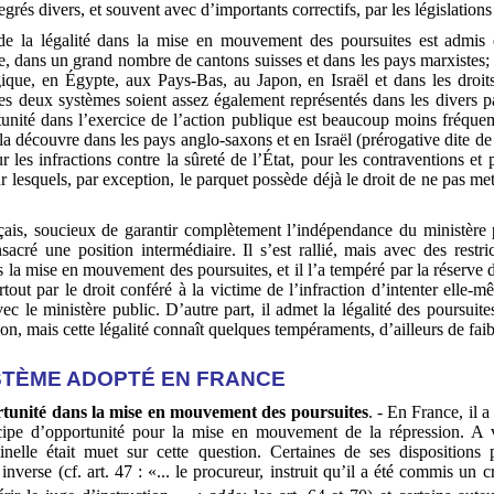
grés divers, et souvent avec d’importants correctifs, par les législations
de la légalité dans la mise en mouvement des poursuites est admis
, dans un grand nombre de cantons suisses et dans les pays marxistes; l
gique, en Égypte, aux Pays-Bas, au Japon, en Israël et dans les droits
es deux systèmes soient assez également représentés dans les divers
tunité dans l’exercice de l’action publique est beaucoup moins fréqu
 la découvre dans les pays anglo-saxons et en Israël (prérogative dite d
les infractions contre la sûreté de l’État, pour les contraventions et p
r lesquels, par exception, le parquet possède déjà le droit de ne pas 
çais, soucieux de garantir complètement l’indépendance du ministère p
nsacré une position intermédiaire. Il s’est rallié, mais avec des restri
 la mise en mouvement des poursuites, et il l’a tempéré par la réserve 
rtout par le droit conféré à la victime de l’infraction d’intenter elle-
c le ministère public. D’autre part, il admet la légalité des poursuite
ion, mais cette légalité connaît quelques tempéraments, d’ailleurs de faib
SYSTÈME ADOPTÉ EN FRANCE
rtunité dans la mise en mouvement des poursuites
. - En France, il 
ncipe d’opportunité pour la mise en mouvement de la répression. A v
minelle était muet sur cette question. Certaines de ses dispositions
inverse (cf. art. 47 : «... le procureur, instruit qu’il a été commis un c