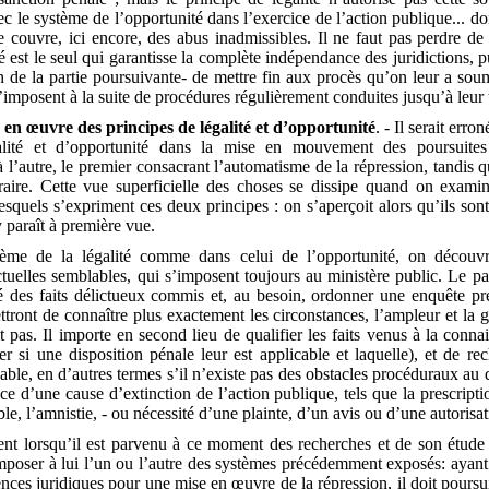
c le système de l’oppor­tunité dans l’exercice de l’action publique... don
e couvre, ici encore, des abus inadmissibles. Il ne faut pas perdre de 
té est le seul qui garantisse la complète indépendance des juridictions, 
on de la partie poursuivante- de mettre fin aux procès qu’on leur a sou
s’imposent à la suite de procédures régulièrement conduites jusqu’à leur
 en œuvre des principes de légalité et d’opportunité
. - Il serait erro
alité et d’opportunité dans la mise en mouvement des poursuite
 à l’autre, le premier consacrant l’automatisme de la répression, tandis q
raire. Cette vue superficielle des choses se dissipe quand on exami
squels s’expriment ces deux principes : on s’aperçoit alors qu’ils son
y paraît à première vue.
ème de la légalité comme dans celui de l’opportunité, on découvr
ctuelles semblables, qui s’imposent toujours au ministère public. Le pa
té des faits délictueux commis et, au besoin, ordonner une enquête pré
ettront de connaître plus exactement les circonstances, l’ampleur et la gr
t pas. Il importe en second lieu de qualifier les faits venus à la conn
fier si une disposition pénale leur est applicable et laquelle), et de rec
able, en d’autres termes s’il n’existe pas des obstacles procéduraux a
ce d’une cause d’extinction de l’action publique, tels que la prescripti
le, l’amnistie, - ou nécessité d’une plainte, d’un avis ou d’une autorisat
ent lorsqu’il est parvenu à ce moment des recherches et de son étude 
mposer à lui l’un ou l’autre des systèmes précédemment exposés: ayant 
ences juridiques pour une mise en œuvre de la répression, il doit poursuiv