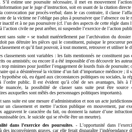
e. S’il estime une poursuite nécessaire, il met en mouvement l’action
 information par le juge d’instruction, soit en usant de la citation direct
 convocation par procès-verbal; dans le cas contraire, il classe l’affa
inte de la victime ne l’oblige pas plus à poursuivre que l’absence ou le r
r inactif et à ne pas poursuivre (cf. l’un des aspects de cette règle dans l’
 l’action civile ne peut arrêter, ni suspendre l’exercice de l’action publi
nt sans suite » se traduit matériellement par l’archivation du dossier 
oit pas détruire les pièces qui le constituent, puisque le procureur pe
classement et qu’il faut pouvoir, à tout moment, retrouver et utiliser le d
s classements sont variables : les faits mentionnés ne constituent pas 
rits ou amnistiés; ou encore il a été impossible d’en découvrir les auteurs
ns trop minimes pour justifier l’engagement de lourds frais de poursuite; o
aire qui a désintéressé la victime d’un fait d’importance médiocre ; il 
 hypothèse où, eu égard aux circonstances politiques ou sociales, la rép
 à l’ordre public. Il est évident qu’à côté de ses avantages, liés à l
lle nuancée, la possibilité de classer sans suite peut être source
ires auxquelles sont mêlés des personnages politiques importants).
 sans suite est une mesure d’administration et non un acte juridictionne
 sur un classement et mettre l’action publique en mouvement, par ex
 aggravent le caractère du fait, ou donnent la nature d’une infraction
punissable (ex. le suicide qui se révèle être un meurtre).
lité dans l’exercice des poursuites
. - L’opportunité dans l’exerc
à des inconvénients graves, car elle ferait disparaître l’indépendance d