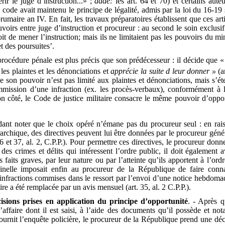
ir le juge d’instruction...» ;
adde:
les art. 64 et 70) et certains aut
 code avait maintenu le principe de légalité, admis par la loi du 16-1
rumaire an IV. En fait, les travaux préparatoires établissent que ces art
uvoirs entre juge d’instruction et procureur : au second le soin exclusi
oit de mener l’instruction; mais ils ne limitaient pas les pouvoirs du mi
t des poursuites’.
océdure pénale est plus précis que son prédécesseur : il décide que « 
les plaintes et les dénonciations et
apprécie la suite d leur donner »
(ar
e son pouvoir n’est pas limité aux plaintes et dénonciations, mais s’ét
ommission d’une infraction (ex. les procès-verbaux), conformément à 
n côté, le Code de justice militaire consacre le même pouvoir d’opport
ndant noter que le choix opéré n’émane pas du procureur seul : en rai
archique, des directives peuvent lui être données par le procureur géné
6 et 37, al. 2, C.P.P.). Pour permettre ces directives, le procureur don
des crimes et délits qui intéressent l’ordre public, il doit également a
 faits graves, par leur nature ou par l’atteinte qu’ils apportent à l’or
minelle imposait enfin au procureur de la République de faire conn
 infractions commises dans le ressort par l’envoi d’une notice hebdomada
e a été remplacée par un avis mensuel (art. 35, al. 2 C.P.P.).
isions prises en application du principe d’opportunité
. - Après q
l’affaire dont il est saisi, à l’aide des documents qu’il possède et n
ournit l’enquête policière, le procureur de la République prend une déci