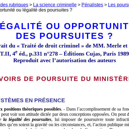
 des rubriques
>
La science criminelle
>
Pénalistes
>
Les pours
ortunité ou légalité des poursuites ?
ÉGALITÉ OU OPPORTUNI
DES POURSUITES ?
ait du « Traité de droit criminel » de MM. Merle et
e
(T.II, 4
éd., p.331 n°278 – Éditions Cujas, Paris 1989
Reproduit avec l’autorisation des auteurs
VOIRS DE POURSUITE DU MINISTÈR
 SYSTÈMES EN PRÉSENCE
x positions théoriques possibles
. - Dans l’accomplissement de sa fonc
c peut voir son attitude dictée par deux conceptions opposées. On peut d
de
la légalité des poursuites
, lui imposer de poursuivre toute infrac
les qu’en soient la gravité ou les circonstances, et, l’action publique