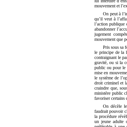
lui interdire d’e
mouvement et l’exe
On peut à l’
qu’il veut à l’af
l’action publique 
abandonner l’accus
jugement compéte
mouvement que pou
Pris sous sa 
le principe de la
contraignant le pa
gravité, ou si la
public ou pour le
mise en mouvement
le système de l’op
droit criminel et 
craindre que, sous
ministère public c
favoriser certains
On décèle le
faudrait pouvoir c
la procédure révèl
un jeune adulte 
préférable à une 