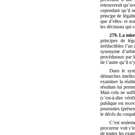
retrouverait qu’ave
cependant qu’il n
principe de légali
que d’elles- et n
les décisions qui 
279. La mise
principes de lég
irréductibles l’un
synonyme d’arbit
procéduraux par le
de l’autre qu’il n’
Dans le syst
démarches intelle
examiner la réali
résultats lui perm
Mais cela ne suffi
(c’est-à-dire véri
publique est recev
poursuites (présen
le décès du coupab
C’est seulem
procureur voit s’i
de toutes les exig