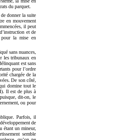
ystème, la mise en
trats du parquet.
e de donner la suite
ettre en mouvement
commencées, il peut
d’instruction et de
n pour la mise en
liqué sans nuances,
r les tribunaux en
délinquant est sans
tants pour l’ordre
rité chargée de la
vées. De son côté,
 qui domine tout le
). Il est de plus à
puisque, dit-on, le
uvernement, ou pour
lique. Parfois, il
le développement de
nu étant un mineur,
rtissement semble
ouplesse, qu’on ne