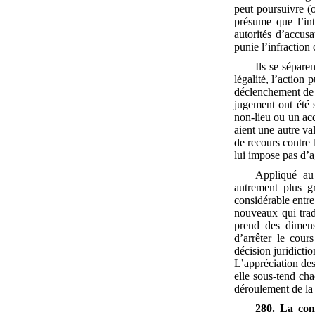
peut poursuivre (o
présume que l’int
autorités d’accusa
punie l’infraction
Ils se sépare
légalité, l’action
déclenchement de l
jugement ont été s
non-lieu ou un acq
aient une autre va
de recours contre l
lui impose pas d’a
Appliqué au 
autrement plus g
considérable entre
nouveaux qui tradu
prend des dimens
d’arrêter le cour
décision juridicti
L’appréciation des
elle sous-tend ch
déroulement de la
280. La cons