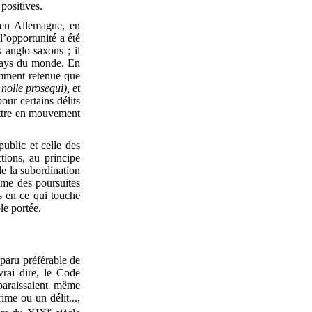
 positives.
 en Allemagne, en
’opportunité a été
 anglo-saxons ; il
 pays du monde. En
emment retenue que
e
nolle prosequi),
et
our certains délits
mettre en mouvement
ublic et celle des
ctions, au principe
de la subordination
même des poursuites
s en ce qui touche
le portée.
a paru préférable de
rai dire, le Code
 paraissaient même
rime ou un délit...,
e