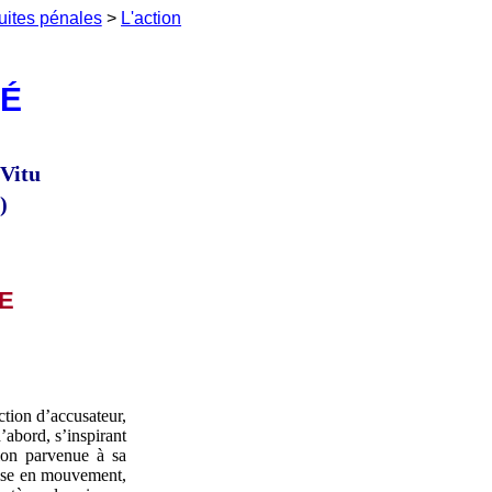
uites pénales
>
L'action
TÉ
 Vitu
)
E
tion d’accusateur,
’abord, s’inspirant
tion parvenue à sa
 mise en mouvement,