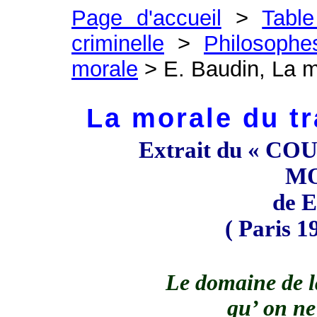
Page d'accueil
>
Table
criminelle
>
Philosophe
morale
> E. Baudin, La mo
La morale du tr
Extrait du « C
MO
de 
( Paris 19
Le domaine de l
qu’ on ne