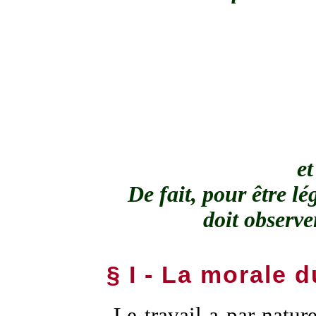
et
De fait, pour être lé
doit observe
§ I - La morale d
Le travail a par natu